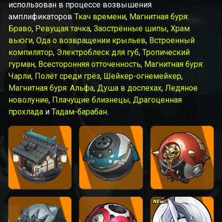
использован в процессе возвышения
амплификаторов
Ткач времени
,
Магнитная буря:
Браво
,
Ревущая тачка
,
Заострённые шипы
,
Храм
вьюги
,
Ода о возвращении крыльев
,
Встроенный
компилятор
,
Электроблеск для губ
,
Тропический
гурман
,
Всесторонняя отточенность
,
Магнитная буря:
Чарли
,
Полёт среди грёз
,
Шейкер-огнемейкер
,
Магнитная буря: Альфа
,
Душа в доспехах
,
Ледяное
новолуние
,
Плачущие близнецы
,
Драгоценная
прохлада
и
Тадам-барабан
.