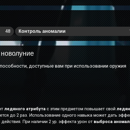
48
Контроль аномалии
 новолуние
пособности, доступные вам при использовании оружия
нт
ледяного атрибута
с этим предметом повышает свой
ледян
ется до 2 раз. Использование одного навыка может дать эффе
действия. При наличии 2 ур. эффекта урон от
выброса аномал
 повышается на
35/38,5/42/45,5/50%
.