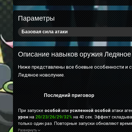
Параметры
Базовая сила атаки
Описание навыков оружия Ледяное
Ниже представлены все боевые особенности и с
Ледяное новолуние.
Последний приговор
При запуске
особой
или
усиленной особой
атаки аге
урон
на
20/23/26/29/32%
на 40 сек. Эффект складыва
только один раз. Повторные запуски обновляют время 
наносимый агентом с этим предметом, дополнительно
Развернуть