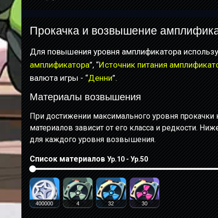
Прокачка и возвышение амплифика
Для повышения уровня амплификатора использу
амплификатора
”, “
Источник питания амплификат
валюта игры - “
Денни
”.
Материалы возвышения
При достижении максимального уровня прокачки 
материалов зависит от его класса и редкости. Ни
для каждого уровня возвышения.
Список материалов
Ур.10 - Ур.50
400000
4
32
30