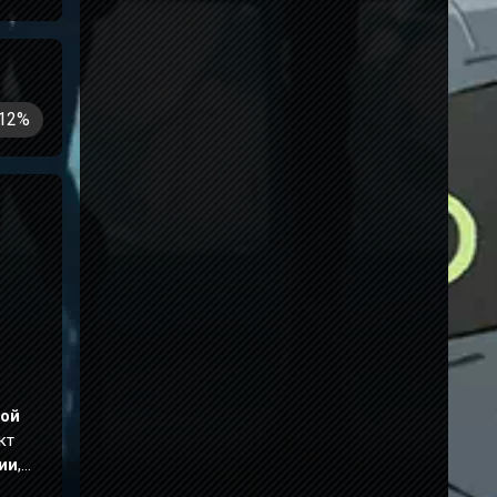
12%
ой
кт
ии
,