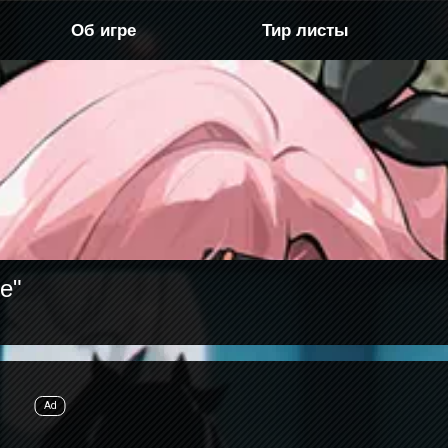
Об игре
Тир листы
е"