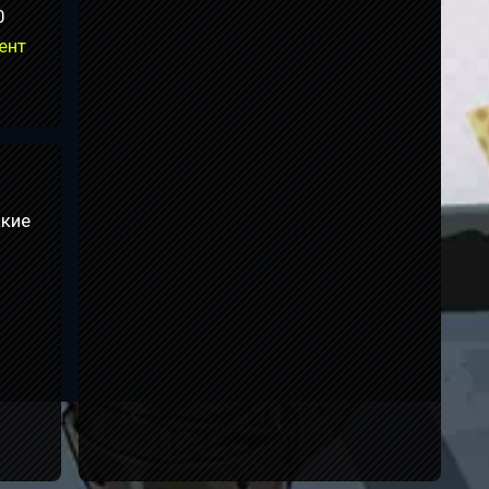
0
ент
акие