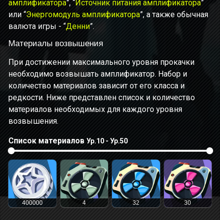
у агента с этим предметом повышается на
амплификатора
”, “
Источник питания амплификатора
”
50/62/75/87/100 ед.
Этот бонус не суммируется и длится
или “
Энергомодуль амплификатора
”, а также обычная
6 сек.
валюта игры - “
Денни
”.
Материалы возвышения
При достижении максимального уровня прокачки
необходимо возвышать амплификатор. Набор и
количество материалов зависит от его класса и
редкости. Ниже представлен список и количество
материалов необходимых для каждого уровня
возвышения.
Список материалов
Ур.10 - Ур.50
400000
4
32
30