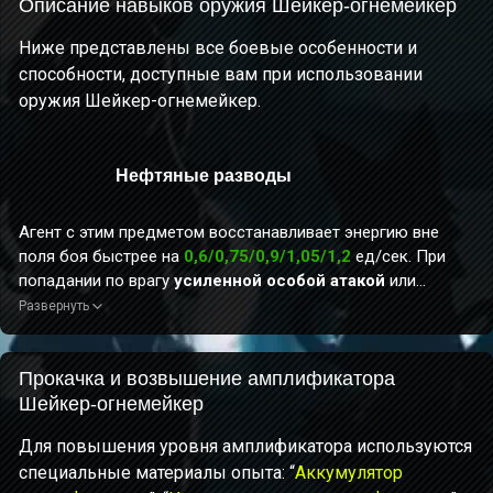
Описание навыков оружия Шейкер-огнемейкер
Ниже представлены все боевые особенности и
способности, доступные вам при использовании
оружия Шейкер-огнемейкер.
Нефтяные разводы
Агент с этим предметом восстанавливает энергию вне
поля боя быстрее на
0,6/0,75/0,9/1,05/1,2
ед/сек. При
попадании по врагу
усиленной особой атакой
или
помощью в атаке
наносимый агентом урон повышается
Развернуть
на
3,5/4,4/5,2/6,1/7%
. Этот эффект срабатывает не чаще
раза в 0,3 сек., накапливается до 10 раз и длится 6 сек.
Пока агент находится вне поля боя, накопление
Прокачка и возвышение амплификатора
происходит в два раза эффективнее, а повторные запуски
Шейкер-огнемейкер
обновляют время действия эффекта. Когда агент
Для повышения уровня амплификатора используются
получает бонус к наносимому урону, а количество
специальные материалы опыта: “
Аккумулятор
активных зарядов эффекта не меньше 5, знание аномалии