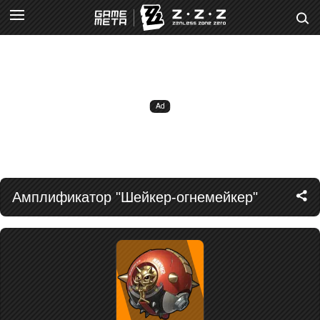
Амплификатор "Шейкер-огнемейкер"