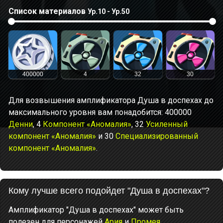
Список материалов
Ур.10 - Ур.50
400000
4
32
30
Для возвышения амплификатора Душа в доспехах до
максимального уровня вам понадобится: 400000
Денни
, 4
Компонент «Аномалия»
, 32
Усиленный
компонент «Аномалия»
и 30
Специализированный
компонент «Аномалия»
.
Кому лучше всего подойдет "Душа в доспехах"?
Амплификатор "Душа в доспехах" может быть
полезен для персонажей
Ария
и
Промея
.