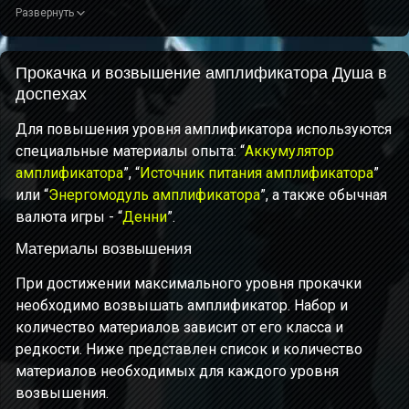
либо использует
особую атаку
или
усиленную особую
Развернуть
атаку
, он получает усиление:
+20/+23/+26/+29/+32%
к
урону, наносимому врагам с аномалией атрибута, и
+10/+11,5/+13/+14,5/+16%
Прокачка и возвышение амплификатора Душа в
к урону от вызываемого Хаоса
и аномалий атрибута. Эффект длится 15 сек. Повторные
доспехах
запуски обновляют время действия. При уходе с поля боя
Для повышения уровня амплификатора используются
эффект пропадает.
специальные материалы опыта: “
Аккумулятор
амплификатора
”, “
Источник питания амплификатора
”
или “
Энергомодуль амплификатора
”, а также обычная
валюта игры - “
Денни
”.
Материалы возвышения
При достижении максимального уровня прокачки
необходимо возвышать амплификатор. Набор и
количество материалов зависит от его класса и
редкости. Ниже представлен список и количество
материалов необходимых для каждого уровня
возвышения.