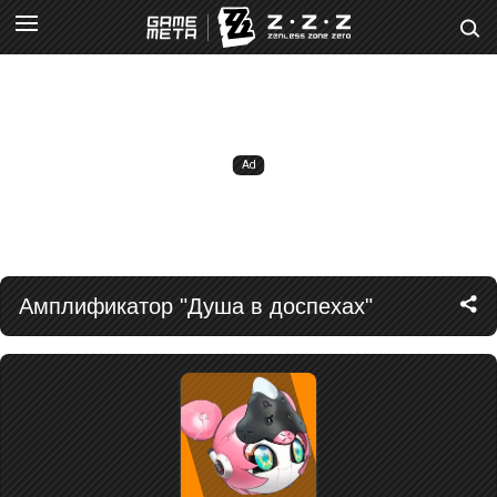
Амплификатор "Душа в доспехах"