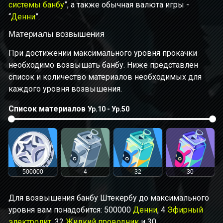
системы банбу
”, а также обычная валюта игры -
“
Денни
”.
Материалы возвышения
При достижении максимального уровня прокачки
необходимо возвышать банбу. Ниже представлен
список и количество материалов необходимых для
каждого уровня возвышения.
Список материалов
Ур.10 - Ур.50
500000
4
32
30
Для возвышения банбу Штекербу до максимального
уровня вам понадобится: 500000
Денни
, 4
Эфирный
электролит
, 32
Жидкий проводник
и 30