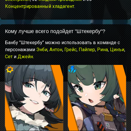
Концентрированный хладагент
.
Кому лучше всего подойдет "Штекербу"?
Банбу "Штекербу" можно использовать в команде с
персонажами
Энби
,
Антон
,
Грейс
,
Пайпер
,
Рина
,
Цинъи
,
Сет
и
Джейн
.