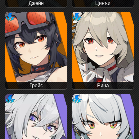
Джейн
Цинъи
Грейс
Рина