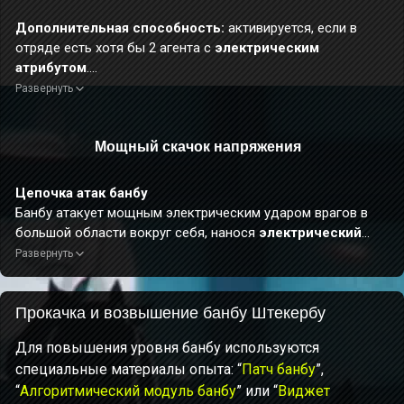
Дополнительная способность:
активируется, если в
отряде есть хотя бы 2 агента с
электрическим
атрибутом
.
Повышает накопление аномалии атрибута во время
Развернуть
цепочки атак банбу
на 200%.
Мощный скачок напряжения
Цепочка атак банбу
Банбу атакует мощным электрическим ударом врагов в
большой области вокруг себя, нанося
электрический
урон
, и значительно увеличивает
накопление аномалии
Развернуть
электрического атрибута
.
Прокачка и возвышение банбу Штекербу
Для повышения уровня банбу используются
специальные материалы опыта: “
Патч банбу
”,
“
Алгоритмический модуль банбу
” или “
Виджет