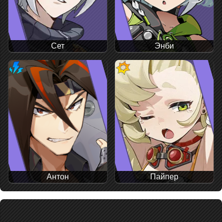
Сет
Энби
Антон
Пайпер