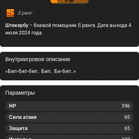
S ранг
Штекербу
– боевой помощник S ранга. Дата выхода 4
июля 2024 года.
Внутриигровое описание
«Бип-бип-бип... Бип... Би-бип...»
Параметры
396
HP
65
Сила атаки
65
Защита