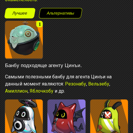
Лучшее
Альтернативы
1
Банбу подходяще агенту Цинъи.
Самыми полезными банбу для агента Цинъи на
данный момент являются:
Резонабу
,
Вельзебу
,
Амиллион
,
Яблочкобу
и др.