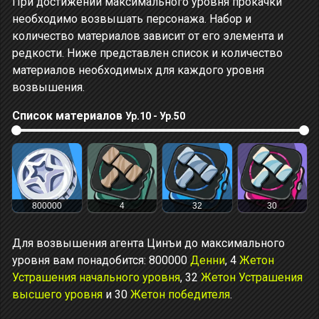
При достижении максимального уровня прокачки
необходимо возвышать персонажа. Набор и
количество материалов зависит от его элемента и
редкости. Ниже представлен список и количество
материалов необходимых для каждого уровня
возвышения.
Список материалов
Ур.10 - Ур.50
800000
4
32
30
Для возвышения агента Цинъи до максимального
уровня вам понадобится: 800000
Денни
, 4
Жетон
Устрашения начального уровня
, 32
Жетон Устрашения
высшего уровня
и 30
Жетон победителя
.