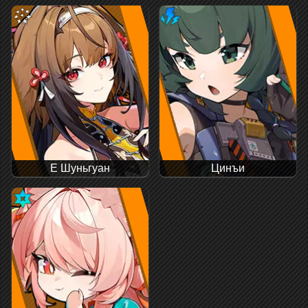
Е Шуньгуан
Цинъи