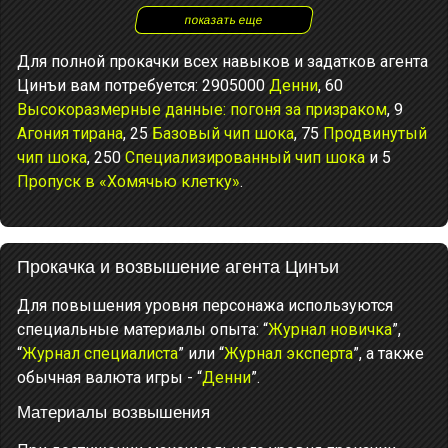
показать еще
Для полной прокачки всех навыков и задатков агента
Цинъи вам потребуется: 2905000
Денни
, 60
Высокоразмерные данные: погоня за призраком
, 9
Агония тирана
, 25
Базовый чип шока
, 75
Продвинутый
чип шока
, 250
Специализированный чип шока
и 5
Пропуск в «Хомячью клетку»
.
Прокачка и возвышение агента Цинъи
Для повышения уровня персонажа используются
специальные материалы опыта: “
Журнал новичка
”,
“
Журнал специалиста
” или “
Журнал эксперта
”, а также
обычная валюта игры - “
Денни
”.
Материалы возвышения