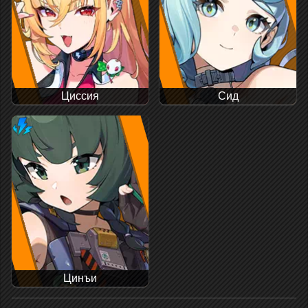
Циссия
Сид
Цинъи