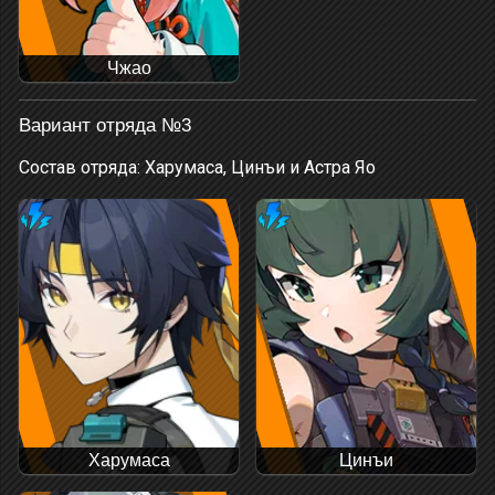
Чжао
Вариант отряда №3
Состав отряда: Харумаса, Цинъи и Астра Яо
Харумаса
Цинъи