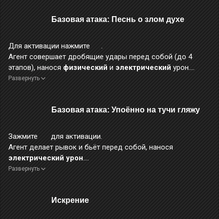
Базовая атака: Песнь о злом духе
Для активации нажмите
.
Агент совершает дробящие удары перед собой (до 4
этапов), нанося
физический
и
электрический
урон.
Развернуть
Во время 3-го этапа нажмите
несколько раз подряд,
чтобы продолжать атаковать. Если в это время
использовать
уклонение
, это не прерывает серию
Базовая атака: Упоённо на тучи гляжу
базовой атаки
.
Если во время 3-го этапа прекратить нажимать
, серия
прервётся и будет автоматически выполнен 4-й этап атаки.
Зажмите
для активации.
По достижении определённого времени серии 4-й этап
Агент делает рывок и бьёт перед собой, нанося
усиливается.
электрический урон
.
Во время 3-го и 4-го этапов повышен уровень защиты от
Во время применения данного навыка повышается
Развернуть
прерывания, а получаемый урон снижен на 40%.
уровень защиты от прерывания.
Искрение