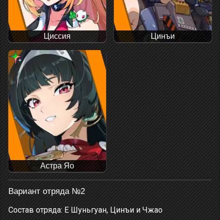
Циссия
Цинъи
Астра Яо
Вариант отряда №2
Состав отряда: Е Шуньгуан, Цинъи и Чжао