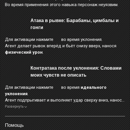
Во время применения этого навыка персонаж неуязвим.
Атака в рывке: Барабаны, цимбалы и
гонги
Для активации нажмите
во время уклонения.
Агент делает рывок вперёд и бьёт снизу вверх, нанося
физический урон
.
Контратака после уклонения: Словами
моих чувств не описать
Для активации нажмите
во время
идеального
уклонения
.
Агент подпрыгивает и выполняет удар сверху вниз, нанося
электрический урон
.
Развернуть
Во время применения этого навыка персонаж неуязвим.
Помощь