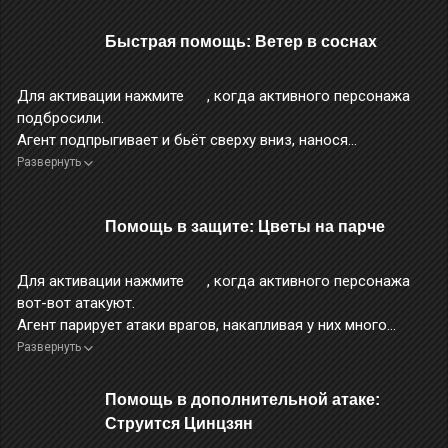
Быстрая помощь: Ветер в соснах
Для активации нажмите
, когда активного персонажа
подбросили.
Агент подпрыгивает и бьёт сверху вниз, нанося
электрический урон
.
Развернуть
Во время применения этого навыка персонаж неуязвим.
Помощь в защите: Цветы на парче
Для активации нажмите
, когда активного персонажа
вот-вот атакуют.
Агент парирует атаки врагов, накапливая у них много
очков оглушения.
Развернуть
Навык отлично парирует вражеские атаки и снижает
расход
очков помощи
при сдерживании интенсивных
Помощь в дополнительной атаке:
атак.
Струится Цинцзян
Во время применения этого навыка персонаж неуязвим.