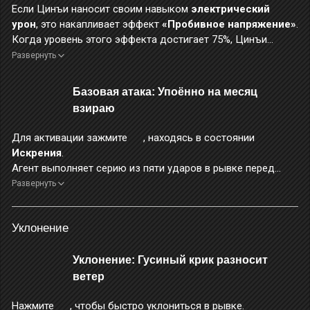
Если Цинъи наносит своим навыком
электрический
урон
, это накапливает эффект
«Пробивное напряжение»
.
Когда уровень этого эффекта достигает 75%, Цинъи
входит в состояние
Искрения
. При запуске
базовой
Развернуть
атаки «Упоённо на месяц взираю»
Цинъи расходует всё
Пробивное напряжение
и выходит из состояния
Базовая атака: Упоённо на месяц
Искрения
. За каждый 1% израсходованного
Пробивного
взираю
напряжения
свыше накопленных 75% наносимый атакой
урон повышается на 1%, а оглушение — на 0,5%.
Базовая
Для активации зажмите
, находясь в состоянии
атака «Упоённо на месяц взираю»
сама по себе не
Искрения
.
накапливает
Пробивное напряжение
.
Агент выполняет серию из пяти ударов в рывке перед
собой, а затем завершающий удар, наносящий огромный
Развернуть
электрический урон
. Во время применения этого навыка
отпустите
, чтобы сразу выполнить завершающий удар.
Уклонение
Используйте завершающий удар, когда агент вот-вот
будет атакован, чтобы выполнить
идеальное уклонение
.
Уклонение: Гусиный крик разносит
Во время выполнения атаки в рывке повышается уровень
защиты от прерывания, а получаемый урон снижен на 40%.
ветер
Во время выполнения завершающего удара персонаж
Нажмите
, чтобы быстро уклониться в рывке.
неуязвим.