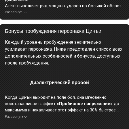
Агент выполняет ряд мощных ударов по большой области
перед собой, а затем — завершающий удар, нанося
Развернуть
огромный
электрический урон
.
Во время применения этого навыка персонаж неуязвим.
Бонусы пробуждения персонажа Цинъи
Каждый уровень пробуждения значительно
усиливает персонажа. Ниже представлен список всех
дополнительных особенностей и бонусов, доступных
после пробуждения.
Диэлектрический пробой
Когда Цинъи выходит на поле боя, она мгновенно
восстанавливает эффект
«Пробивное напряжение»
до
максимума и накапливает этот эффект на 30% быстрее.
Когда Цинъи наносит врагу урон
базовой атакой
Развернуть
«Упоённо на месяц взираю»
с
Пробивным