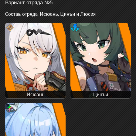
Вариант отряда №5
Состав отряда: Исюань, Цинъи и Люсия
Исюань
Цинъи