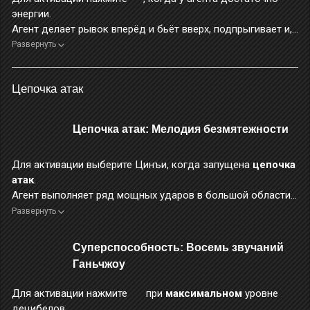
энергии.
Агент делает рывок вперёд и бьёт вверх, подпрыгивает и,
вращаясь, выполняет ряд ударов, а затем — мощный удар
Развернуть
сверху вниз, наносящий огромный
электрический урон
.
Зажмите
, чтобы продлить серию ударов во вращении,
Цепочка атак
дополнительно расходуя энергию.
Во время применения этого навыка персонаж неуязвим.
После выполнения этого приёма вы сразу же можете
Цепочка атак: Мелодия безмятежности
перейти к 3-му этапу
базовой атаки
.
Для активации выберите Цинъи, когда запущена
цепочка
атак
.
Агент выполняет ряд мощных ударов в большой области
перед собой, нанося огромный
электрический урон
.
Развернуть
Когда этот навык наносит урон врагу, урон от навыка
повышается на 3% за каждый уровень эффекта
Суперспособность: Восемь звучаний
«Укрощение непокорных»
, накладываемого на врага при
Ганьчжоу
помощи
основного пассивного навыка «Тысяча
осеней»
.
Для активации нажмите
при
максимальном
уровне
Во время применения этого навыка персонаж неуязвим.
децибелов.