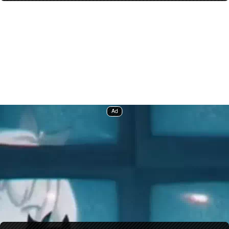
сопротивление врага к урону от всех атрибутов снижается
на 20% на 15 сек.
В книгах старой цивилизации говорилось о меридианах, по
которым жизненная энергия циркулирует по телу человека.
Говорят, овладев этими знаниями, можно мгновенно
обездвижить противника, ударив по нужной точке.
«В следующий раз нужно опробовать акупунктурные точки,
которые вызывают чесотку. Только вот на ком? На директоре или
на Чжу Юань?»