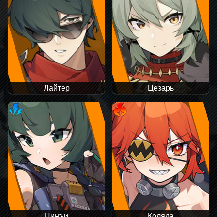
Лайтер
Цезарь
Цинъи
Коляда