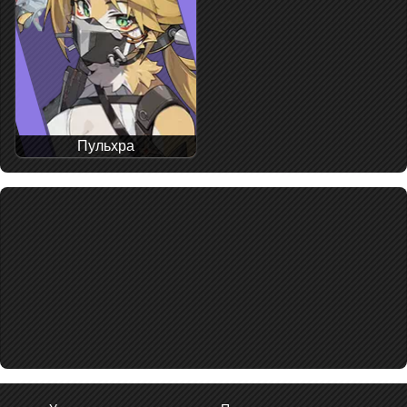
Пульхра