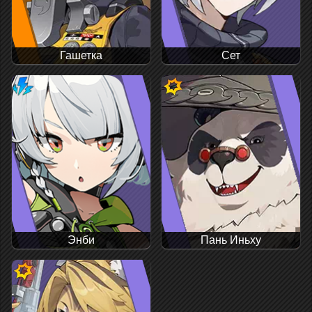
Гашетка
Сет
Энби
Пань Иньху