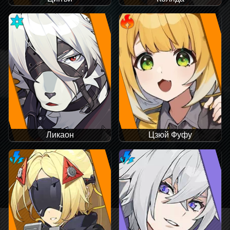
Ликаон
Цзюй Фуфу