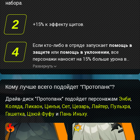
набора.
2
+15% к эффекту щитов.
Если кто-либо в отряде запускает
помощь в
4
защите
или
помощь в уклонении
, все
персонажи наносят на 15% больше урона в
течение 10 сек. Одноимённые пассивные
Развернуть
эффекты не складываются.
Кому лучше всего подойдет "Протопанк"?
Драйв-диск "Протопанк" подойдет персонажам
Энби
,
Коляда
,
Ликаон
,
Цинъи
,
Сет
,
Цезарь
,
Лайтер
,
Пульхра
,
Гашетка
,
Цзюй Фуфу
и
Пань Иньху
.