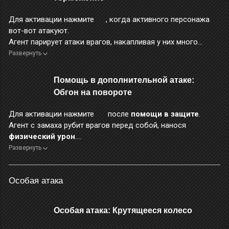
Для активации нажмите
, когда активного персонажа
вот-вот атакуют.
Агент парирует атаки врагов, накапливая у них много
очков оглушения.
Развернуть
Навык отлично парирует вражеские атаки и снижает
расход
очков помощи
при сдерживании интенсивных
Помощь в дополнительной атаке:
атак.
Обгон на повороте
Во время применения этого навыка персонаж неуязвим.
Для активации нажмите
после
помощи в защите
.
Агент с замаха рубит врагов перед собой, нанося
физический урон
.
Во время применения этого навыка персонаж неуязвим.
Развернуть
Особая атака
Особая атака: Крутящееся колесо