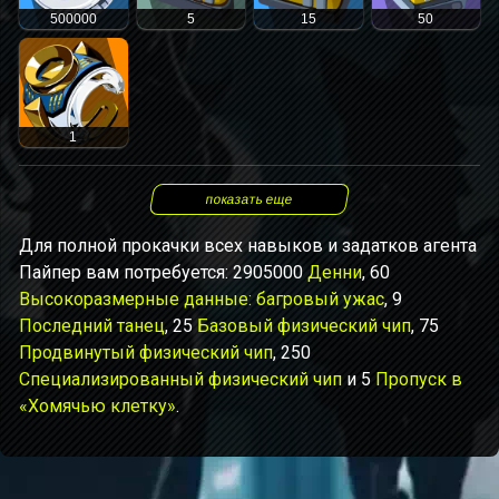
500000
5
15
50
1
показать еще
Для полной прокачки всех навыков и задатков агента
Пайпер вам потребуется: 2905000
Денни
, 60
Высокоразмерные данные: багровый ужас
, 9
Последний танец
, 25
Базовый физический чип
, 75
Продвинутый физический чип
, 250
Специализированный физический чип
и 5
Пропуск в
«Хомячью клетку»
.