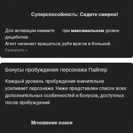
Во время применения этого навыка персонаж неуязвим.
Суперспособность: Сидите смирно!
Для активации нажмите
при
максимальном
уровне
децибелов.
Агент начинает вращаться, рубя врагов в большой
области перед собой, а затем выполняет дробящий удар
Развернуть
сверху вниз, нанося огромный
физический урон
.
Во время применения этого навыка персонаж неуязвим.
Бонусы пробуждения персонажа Пайпер
Каждый уровень пробуждения значительно
усиливает персонажа. Ниже представлен список всех
дополнительных особенностей и бонусов, доступных
после пробуждения.
Мгновение покоя