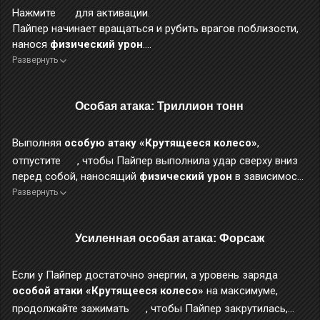
Нажмите
для активации.
Пайпер начинает вращаться и рубить врагов поблизости,
нанося
физический урон
.
Развернуть
Если зажать
, атака длится дольше, рубящие удары
наращивают силу по мере запуска, а уровень заряда этого
навыка повышается до 2 раз.
Особая атака: Триллион тонн
Если выполнить эту атаку сразу после 3-го этапа
базовой
атаки
,
атаки в рывке
или
контратаки после уклонения
,
может быть быстро активирована
особая атака
Выполняя
особую атаку «Крутящееся колесо»
,
«Крутящееся колесо»
с повышенным уровнем заряда.
отпустите
, чтобы Пайпер выполнила удар сверху вниз
Во время применения этого навыка повышается уровень
перед собой, наносящий
физический урон
в зависимости
защиты от прерывания, а персонаж получает на 40%
от уровня заряда
особой атаки «Крутящееся колесо»
.
Развернуть
меньше урона.
Во время применения этого навыка персонаж неуязвим.
Усиленная особая атака: Форсаж
Если у Пайпер достаточно энергии, а уровень заряда
особой атаки «Крутящееся колесо»
на максимуме,
продолжайте зажимать
, чтобы Пайпер закрутилась,