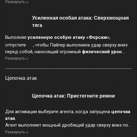
выполняя рубящие удары вокруг себя, наносящие
Развернуть
огромный
физический урон
.
Во время выполнения этого навыка постоянно тратится
Усиленная особая атака: Сверхмощная
энергия. Максимальная длительность выполнения навыка
тяга
— 3 сек.
Во время применения этого навыка повышается уровень
Выполняя
усиленную особую атаку «Форсаж»
,
защиты от прерывания, а персонаж получает на 40%
отпустите
, чтобы Пайпер выполнила удар сверху вниз
меньше урона.
перед собой, наносящий огромный
физический урон
.
Если во время выполнения
усиленной особой атаки
Развернуть
«Форсаж»
уровень энергии опустится ниже 20 ед. либо
когда атака достигает максимальной длительности,
Цепочка атак
автоматически выполняется
усиленная особая атака
«Сверхмощная тяга»
.
Во время применения этого навыка персонаж неуязвим.
Цепочка атак: Пристегните ремни
Для активации выберите агента, когда запущена
цепочка
атак
.
Агент выполняет мощный дробящий удар сверху вниз по
врагам перед собой, нанося огромный
физический урон
.
Развернуть