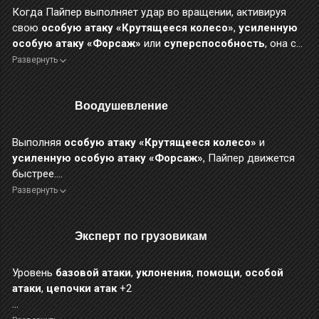
Когда Пайпер выполняет удар во вращении, активируя
свою
особую атаку «Крутящееся колесо»
,
усиленную
особую атаку «Форсаж»
или
суперспособность
, она с
шансом 50% получает ещё 1 уровень
Мощности
, а
Развернуть
максимум уровней
Мощности
повышается до 30.
Воодушевление
У Сынов Калидона это утро выдалось тихим и безмятежным.
«Доброе утро... — лениво зевнула Пайпер. — Сегодня мы ведь
можем немного расслабиться? Надо давать себе передышку, а то
Выполняя
особую атаку «Крутящееся колесо»
и
и от переутомления загнуться можно».
усиленную особую атаку «Форсаж»
, Пайпер движется
быстрее.
При выполнении
особой атаки «Триллион тонн»
,
Развернуть
усиленной особой атаки «Сверхмощная тяга»
и
суперспособности
наносимый врагу
физический урон
от дробящих ударов сверху вниз повышается на 10% и
Эксперт по грузовикам
ещё на 1% за каждый уровень
Мощности
.
Уровень
базовой атаки
,
уклонения
,
помощи
,
особой
«Иногда нужно хорошенько потрудиться, чтобы потом хорошенько
атаки
,
цепочки атак
+2
— и долго — отдохнуть. А ещё лучше было бы, если б можно было
просто отдыхать и отдыхать...» — именно так думала Пайпер, с