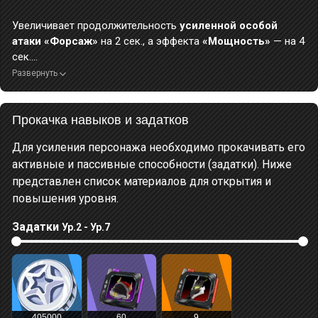
(Звук отрыжки) «Хм, пожалуй, "Нитро-топлива" на сегодня
достаточно... Или нет? Ещё одно "Нитро-топливо" сюда,
Увеличивает продолжительность
усиленной особой
пожалуйста!»
атаки «Форсаж»
на 2 сек., а эффекта
«Мощность»
— на 4
сек.
Развернуть
Как вы, возможно, уже в курсе, главная цель Пайпер в жизни — это
не напрягаться.
Прокачка навыков и задатков
Но сейчас глаза девушки широко распахиваются и загораются:
«Если это ради тебя... Что ж, ради тебя я немного постараюсь!»
Для усиления персонажа необходимо прокачивать его
активные и пассивные способности (задатки). Ниже
представлен список материалов для открытия и
повышения уровня.
Задатки
Ур.2 - Ур.7
405000
60
9