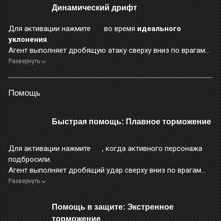
Динамический дрифт
Для активации нажмите
во время
идеального
уклонения
.
Агент выполняет дробящую атаку сверху вниз по врагам
перед собой, нанося
физический урон
.
Развернуть
Во время применения этого навыка персонаж неуязвим.
Помощь
Быстрая помощь: Плавное торможение
Для активации нажмите
, когда активного персонажа
подбросили.
Агент выполняет дробящий удар сверху вниз по врагам
перед собой, нанося
физический урон
.
Развернуть
Во время атаки персонаж неуязвим.
Помощь в защите: Экстренное
торможение