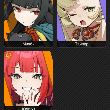
Мияби
Пайпер
Юдзуха