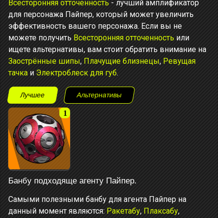
Всесторонняя отточенность
- лучший амплификатор
для персонажа Пайпер, который может увеличить
эффективность вашего персонажа. Если вы не
можете получить
Всесторонняя отточенность
или
ищете альтернативы, вам стоит обратить внимание на
Заострённые шипы
,
Плачущие близнецы
,
Ревущая
тачка
и
Электроблеск для губ
.
Лучшее
Альтернативы
1
Банбу подходяще агенту Пайпер.
Самыми полезными банбу для агента Пайпер на
данный момент являются:
Ракетабу
,
Плаксабу
,