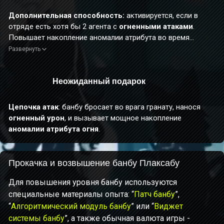
Дополнительная способность:
активируется, если в
отряде есть хотя бы 2 агента с
огненными атаками
.
Повышает накопление аномалии атрибута во время
цепочки атак банбу
на 120%.
Развернуть
Неожиданный подарок
Цепочка атак
: банбу бросает во врага гранату, нанося
огненный урон
, и вызывает мощное накопление
аномалии атрибута огня
.
Прокачка и возвышение банбу Плаксабу
Для повышения уровня банбу используются
специальные материалы опыта: “
Патч банбу
”,
“
Алгоритмический модуль банбу
” или “
Виджет
системы банбу
”, а также обычная валюта игры -