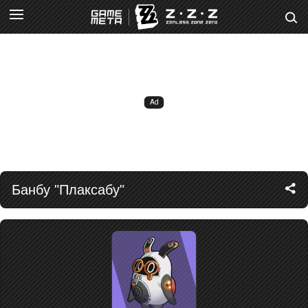
Банбу "Плаксабу"