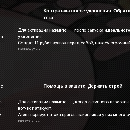
Контратака после уклонения: Обрат
тяга
Для активации нажмите
после запуска
идеальног
он
.
уклонения
.
Солдат 11 рубит врагов перед собой, нанося огромны
огненный урон
.
Развернуть
Во время применения этого навыка персонаж неуязвим
ие
Помощь в защите: Держать строй
а
Для активации нажмите
, когда активного персонаж
вот-вот атакуют.
й
Агент парирует атаки врагов, накапливая у них много 
оглушения.
Развернуть
.
Во время применения этого навыка персонаж неуязвим