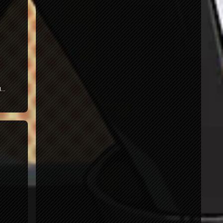
и до 8
у
овая
атем
й
устив
он
.
.
ую
.
у
овая
тем
устив