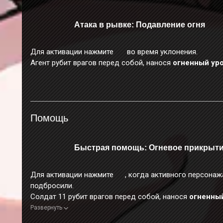
Атака в рывке: Подавление огня
Для активации нажмите
во время уклонения.
Агент рубит врагов перед собой, нанося
огненный ур
Помощь
Быстрая помощь: Огневое прикрыт
Для активации нажмите
, когда активного персонаж
подбросили.
Солдат 11 рубит врагов перед собой, нанося
огненны
урон
.
Развернуть
Во время применения этого навыка персонаж неуязвим