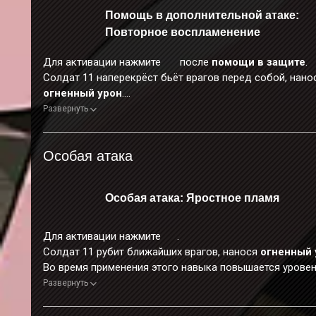
Помощь в дополнительной атаке:
Повторное воспламенение
Для активации нажмите
после
помощи в защите
.
Солдат 11 наперекрёст бьёт врагов перед собой, нано
огненный урон
.
Во время применения этого навыка персонаж неуязвим
Развернуть
Особая атака
Особая атака: Яростное пламя
Для активации нажмите
.
Солдат 11 рубит ближайших врагов, нанося
огненный 
Во время применения этого навыка повышается урове
защиты от прерывания.
Развернуть