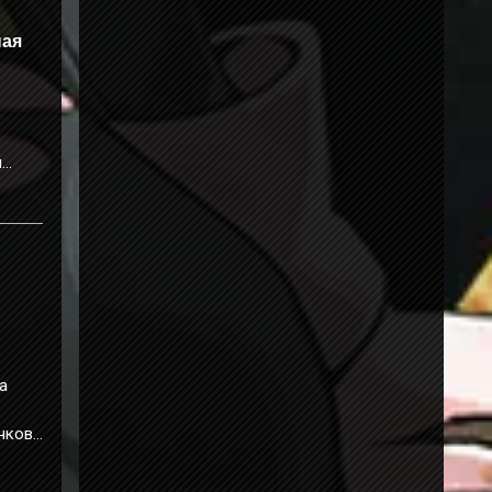
ная
о
й
.
а
очков
.