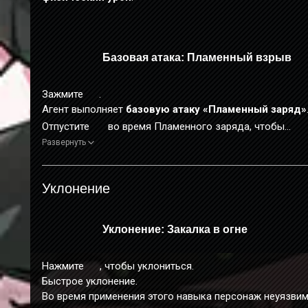
Базовая атака: Пламенный взрыв
Зажмите
.
Агент выполняет
базовую атаку «Пламенный заряд»
Отпустите
во время Пламенного заряда, чтобы
запустить
базовую атаку «Пламенный взрыв»
.
Развернуть
Если во время выполнения
базовой атаки «Пламенн
взрыв»
или в момент запуска
базовой атаки «Пламе
Уклонение
заряд»
агента атакуют, срабатывает контратака после
блока: агент игнорирует этот урон и дополнительно
накапливает 3 гарантированных запуска
Подавления 
Уклонение: Закалка в огне
Нажмите
, чтобы сразу перейти к 3-му этапу
базово
атаки
, максимум — 8 раз.
Если во время накопления заряда потянуть , запускает
Нажмите
, чтобы уклониться.
базовая атака «Пламенный рывок»
.
Быстрое уклонение.
Во время применения этого навыка персонаж неуязвим