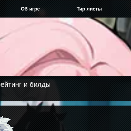
Об игре
Тир листы
рейтинг и билды