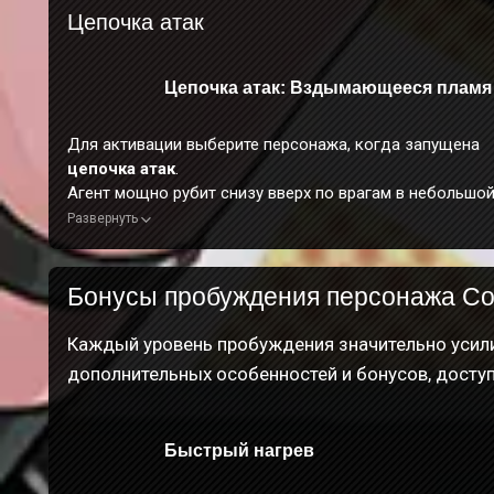
Цепочка атак
Цепочка атак: Вздымающееся пламя
Для активации выберите персонажа, когда запущена
цепочка атак
.
Агент мощно рубит снизу вверх по врагам в небольшо
области перед собой, нанося огромный
огненный уро
Развернуть
Во время применения этого навыка персонаж неуязвим
После запуска этого навыка
базовая атака
и
атака в
рывке
Солдата 11 гарантированно активируют
Бонусы пробуждения персонажа Со
Подавление огня
. Эффект длится не более 30 сек. ил
срабатываний.
Каждый уровень пробуждения значительно усили
После запуска нажмите
, чтобы сразу перейти к 4-м
дополнительных особенностей и бонусов, досту
этапу
базовой атаки
.
После запуска персонаж входит в
оборонительную
стойку
. Если агент получает урон в
оборонительной
Быстрый нагрев
стойке
, выполняя
базовую атаку
, то запускается
баз
атака «Пламенный заряд»
: агент блокирует атаку, а 