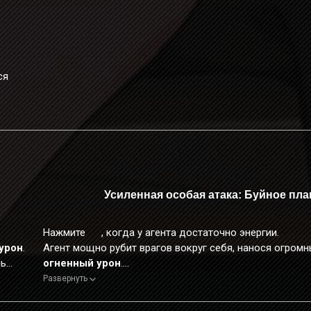
ся
.
Усиленная особая атака: Буйное пл
Нажмите
, когда у агента достаточно энергии.
урон
.
Агент мощно рубит врагов вокруг себя, нанося огром
нь
огненный урон
.
Во время применения этого навыка персонаж неуязвим
Развернуть
После запуска этого навыка
базовая атака
и
атака в
рывке
Солдата 11 гарантированно активируют