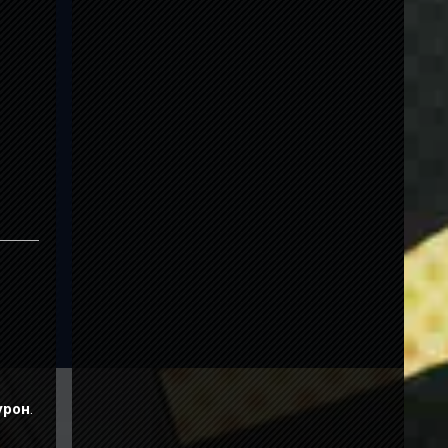
ейти
ри
ющий
урон
.