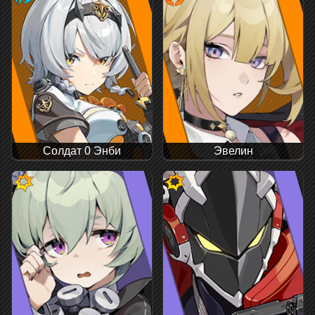
Солдат 0 Энби
Эвелин