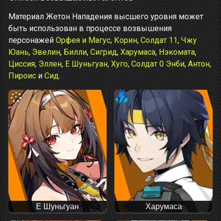
Материал Жетон Нападения высшего уровня может
быть использован в процессе возвышения
персонажей
Орфея и Магус
,
Корин
,
Солдат 11
,
Чжу
Юань
,
Эвелин
,
Билли
,
Сигрид
,
Харумаса
,
Нэкомата
,
Циссия
,
Эллен
,
Е Шуньгуан
,
Хуго
,
Солдат 0 Энби
,
Антон
,
Пироис
и
Сид
.
Е Шуньгуан
Харумаса