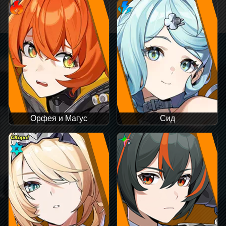
Орфея и Магус
Сид