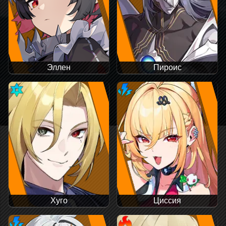
Эллен
Пироис
Хуго
Циссия