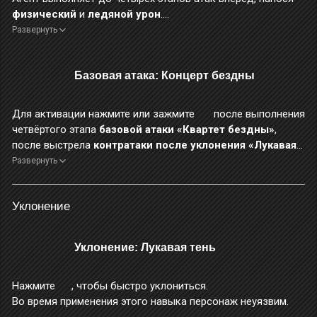
физический
и
ледяной урон
.
Четвёртый этап атаки — дальнобойный. Во время него
Развернуть
можно зажать
, чтобы зарядить и выполнить
заряженный выстрел.
Базовая атака: Концерт бездны
Во время четвёртого этапа атаки повышается уровень
защиты от прерывания, а получаемый урон снижается на
40%.
Для активации нажмите или зажмите
после выполнения
четвёртого этапа
базовой атаки «Квартет бездны»
,
после выстрела
контратаки после уклонения «Лукавая
тень — Казнь»
или после выстрела
быстрой помощи
Развернуть
«Реквием»
.
Агент метает косу и выполняет рубящий удар, а затем —
Уклонение
выстрел, наносящий
ледяной урон
.
Во время выстрела зажмите
, чтобы зарядить и
выполнить заряженный выстрел.
Уклонение: Лукавая тень
Во время применения этого навыка повышается уровень
защиты от прерывания, а получаемый урон снижается на
Нажмите
, чтобы быстро уклониться.
40%.
Во время применения этого навыка персонаж неуязвим.