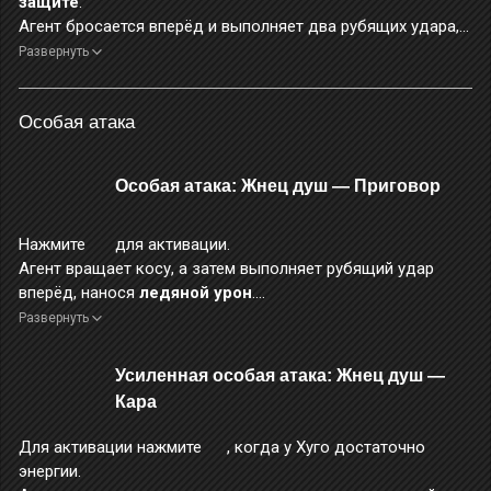
защите
.
Агент бросается вперёд и выполняет два рубящих удара,
нанося
ледяной урон
.
Развернуть
После применения этого навыка можно сразу же
выполнить 4-й этап
базовой атаки «Квартет бездны»
.
Особая атака
Во время применения этого навыка персонаж неуязвим.
Особая атака: Жнец душ — Приговор
Нажмите
для активации.
Агент вращает косу, а затем выполняет рубящий удар
вперёд, нанося
ледяной урон
.
Во время использования данного навыка повышается
Развернуть
уровень защиты от прерывания.
Усиленная особая атака: Жнец душ —
Кара
Для активации нажмите
, когда у Хуго достаточно
энергии.