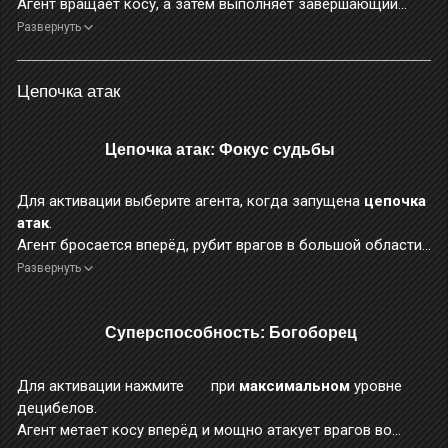
Агент вращает косу, а затем выполняет завершающий
удар, нанося огромный
ледяной урон
.
Развернуть
Этот навык не считается тяжёлым ударом.
После применения этого навыка можно сразу же
Цепочка атак
выполнить 4-й этап
базовой атаки «Квартет бездны»
.
Во время применения этого навыка персонаж неуязвим.
Цепочка атак: Фокус судьбы
Для активации выберите агента, когда запущена
цепочка
атак
.
Агент бросается вперёд, рубит врагов в большой области
перед собой, а затем выполняет дальнобойный выстрел,
Развернуть
нанося огромный
ледяной урон
.
Выстрел, активированный этим навыком, считается
заряженным.
Суперспособность: Богоборец
Во время применения этого навыка персонаж неуязвим.
Для активации нажмите
при
максимальном
уровне
децибелов.
Агент метает косу вперёд и мощно атакует врагов во