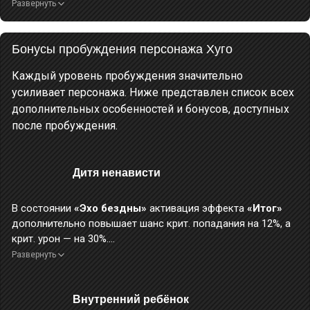
вращении, а затем выполняет завершающий удар, нанося
Развернуть
огромный
ледяной урон
.
Этот навык не считается тяжёлым ударом.
Бонусы пробуждения персонажа Хуго
После применения этого навыка можно сразу же
выполнить 4-й этап
базовой атаки «Квартет бездны»
.
Каждый уровень пробуждения значительно
Во время применения этого навыка персонаж неуязвим.
усиливает персонажа. Ниже представлен список всех
дополнительных особенностей и бонусов, доступных
после пробуждения.
Дитя ненависти
В состоянии
«Эхо бездны»
активация эффекта
«Итог»
дополнительно повышает шанс крит. попадания на 12%, а
крит. урон — на 30%.
Развернуть
«Не противься своим устремлениям, не отказывайся от своих
желаний. Этот дар — лучшее, чем отец тебя наделил! Признай:
Внутренний ребёнок
глубоко в твоём сердце есть искра, готовая разжечь бушующее