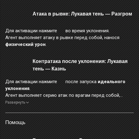
Атака в рывке: Лукавая тень — Разгром
Для активации нажмите
во время уклонения.
Агент выполняет атаку в рывке перед собой, нанося
физический урон
.
Контратака после уклонения: Лукавая
тень — Казнь
Для активации нажмите
после запуска
идеального
уклонения
.
Агент выполняет серию атак по врагам перед собой,
нанося
ледяной урон
.
Развернуть
Во время этого приёма зажмите
, чтобы выполнить
дальнобойный выстрел. Во время выполнения выстрела
Помощь
зажмите
, чтобы зарядить и выполнить заряженный
выстрел.
Дальнобойный выстрел считается базовой атакой, а его