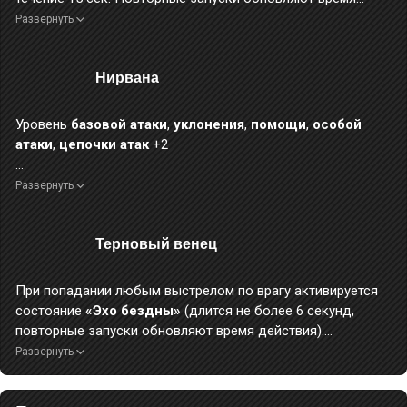
действия.
Развернуть
Справедливый, злой, безумный, рассудительный,
Нирвана
очаровательный, непокорный — вот тысячи его личин.
«Так где же настоящий ты?»
«Это неважно. Лучше скажи мне, Ликаон... каким ты видишь
Уровень
базовой атаки
,
уклонения
,
помощи
,
особой
меня?»
атаки
,
цепочки атак
+2
Мир не нужно разрушать и возводить заново. Ни у кого нет такого
Развернуть
права.
Но у некоторых есть на это сила.
Терновый венец
Поэтому он разбил себя и возродился.
«Если падать, так уж падать. Тот, кем я стану, непременно
поймает меня».
При попадании любым выстрелом по врагу активируется
состояние
«Эхо бездны»
(длится не более 6 секунд,
повторные запуски обновляют время действия).
Кроме того, при активации эффекта
«Итог»
любым
Развернуть
навыком наносимый в этот раз урон дополнительно
увеличивается на 60%.