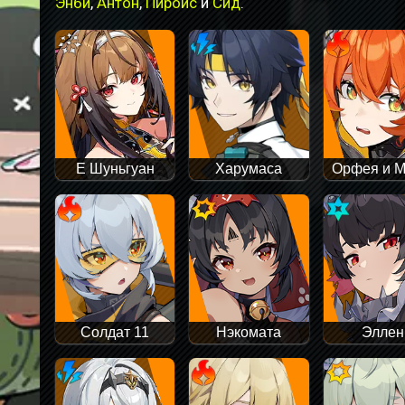
Энби
,
Антон
,
Пироис
и
Сид
.
Е Шуньгуан
Харумаса
Орфея и М
Солдат 11
Нэкомата
Эллен