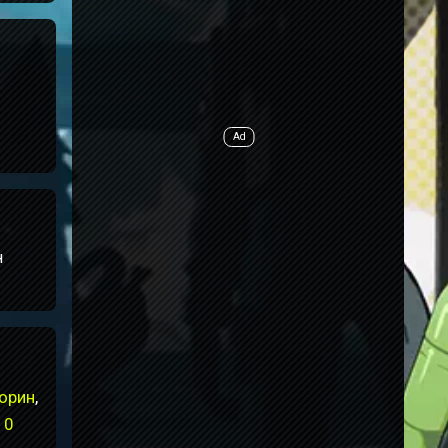
н
орин
,
 0