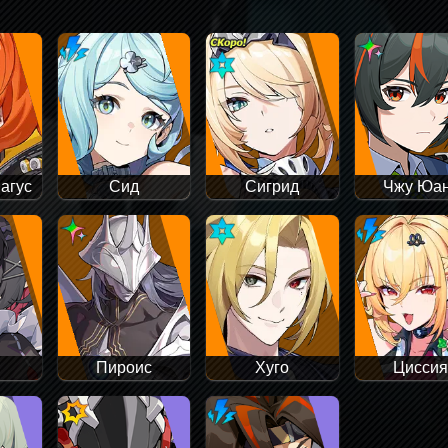
агус
Сид
Сигрид
Чжу Юа
Пироис
Хуго
Цисси