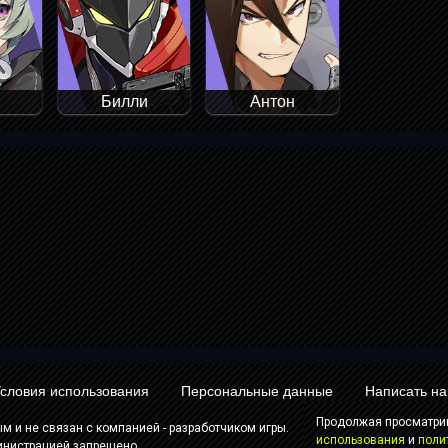
Билли
Антон
словия использования
Персональные данные
Написать н
Продолжая просматрив
м и не связан с компанией - разработчиком игры.
использования
и
поли
инистрацией запрещено.