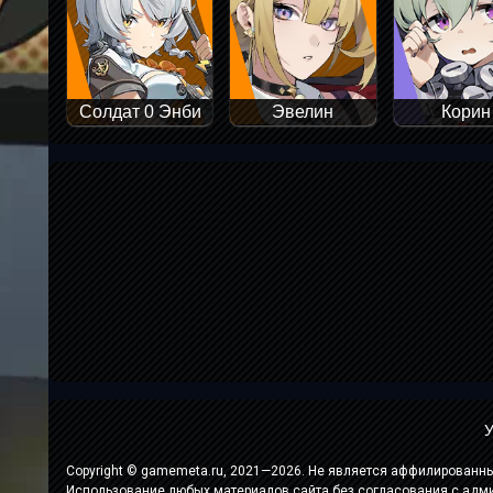
Солдат 0 Энби
Эвелин
Корин
У
Copyright © gamemeta.ru, 2021—2026. Не является аффилированны
Использование любых материалов сайта без согласования с адм