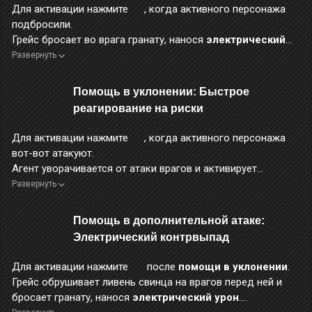
Для активации нажмите
, когда активного персонажа
подбросили.
Грейс бросает во врага гранату, нанося
электрический
урон
.
Развернуть
Во время применения этого навыка персонаж неуязвим.
Помощь в уклонении: Быстрое
реагирование на риски
Для активации нажмите
, когда активного персонажа
вот-вот атакуют.
Агент уворачивается от атаки врагов и активирует
обострённое восприятие
.
Развернуть
Во время применения этого навыка персонаж неуязвим.
Помощь в дополнительной атаке:
Электрический контрвыпад
Для активации нажмите
после
помощи в уклонении
.
Грейс обрушивает ливень свинца на врагов перед ней и
бросает гранату, нанося
электрический урон
.