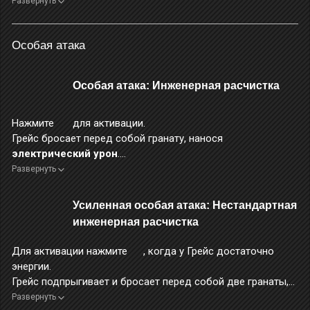
Во время применения этого навыка персонаж неуязвим.
Развернуть
Особая атака
Особая атака: Инженерная расчистка
Нажмите
для активации.
Грейс бросает перед собой гранату, нанося
электрический урон
.
Во время активации навыка управляйте движением Грейс с
Развернуть
помощью .
Когда использование этого навыка потребляет
Встряску
,
Усиленная особая атака: Нестандартная
агент уклоняется от атак врагов.
инженерная расчистка
Во время применения этого навыка повышается уровень
защиты от прерывания.
Для активации нажмите
, когда у Грейс достаточно
энергии.
Грейс подпрыгивает и бросает перед собой две гранаты,
нанося огромный
электрический урон
.
Развернуть