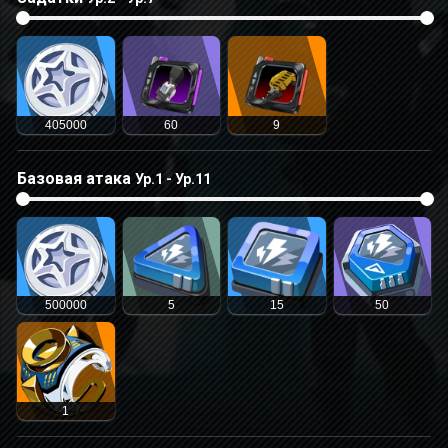
405000
60
9
Базовая атака
Ур.1 - Ур.11
500000
5
15
50
1