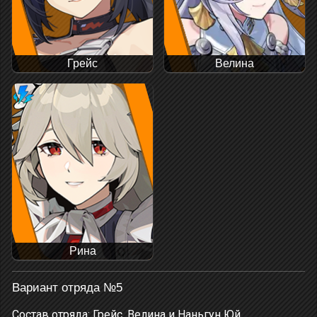
Грейс
Велина
Рина
Вариант отряда №5
Состав отряда: Грейс, Велина и Наньгун Юй