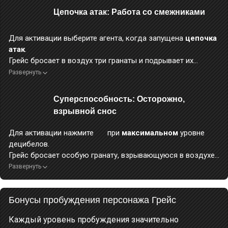
Цепочка атак: Работа со смежниками
Для активации выберите агента, когда запущена
цепочка
атак
.
Грейс бросает в воздух три гранаты и подрывает их
ураганным огнём, нанося огромный
электрический урон
.
Развернуть
Во время применения этого навыка персонаж неуязвим.
Суперспособность: Осторожно,
взрывной снос
Для активации нажмите
при
максимальном
уровне
децибелов.
Грейс бросает особую гранату, взрывающуюся в воздухе
и разделяющуюся на четыре меньших гранаты, наносящих
Развернуть
огромный
электрический урон
.
Получает 8 ур.
Встряски
и 25 ур.
Пульсации
(максимум 25
Бонусы пробуждения персонажа Грейс
ур.).
Во время применения этого навыка персонаж неуязвим.
Каждый уровень пробуждения значительно