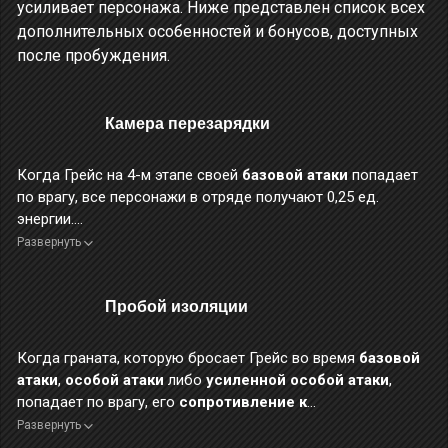
усиливает персонажа. Ниже представлен список всех
дополнительных особенностей и бонусов, доступных
после пробуждения.
Камера перезарядки
Когда Грейс на 4-м этапе своей
базовой атаки
попадает
по врагу, все персонажи в отряде получают 0,25 ед.
энергии.
Одним ударом можно восстановить до 2 ед. энергии
Развернуть
отряда.
Пробой изоляции
КПД — сердце инженерного дела, и нигде это сердце не бьётся
сильнее, чем в каморах оружия Грейс.
Когда граната, которую бросает Грейс во время
базовой
атаки
,
особой атаки
либо
усиленной особой атаки
,
попадает по врагу, его
сопротивление к
электрическому урону
снижается на 8,5%, а его
Развернуть
сопротивление к накоплению аномалии