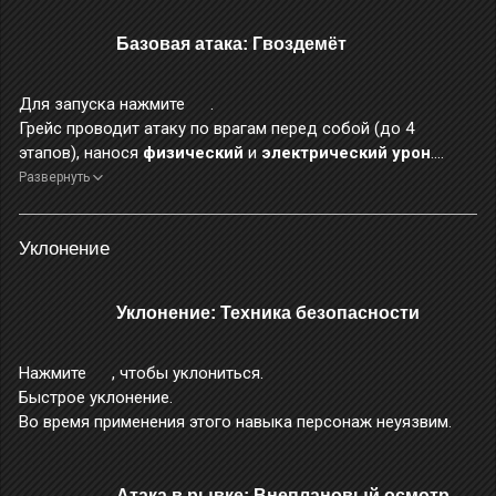
Базовая атака: Гвоздемёт
Для запуска нажмите
.
Грейс проводит атаку по врагам перед собой (до 4
этапов), нанося
физический
и
электрический урон
.
Выполняя
базовую атаку
, двигайте , чтобы стрелять на
Развернуть
ходу. Это позволяет Грейс перемещаться, в то же время
нанося
физический урон
.
Уклонение
Если использовать этот приём после запуска 1-го/2-го
этапа
базовой атаки
, то, снова нажав
, можно
продолжить серию
базовой атаки
с 3-го/4-го этапа.
Уклонение: Техника безопасности
Когда Грейс выполняет
базовую атаку
, её серия
базовых
атак
не прерывается
особыми
,
усиленными особыми
Нажмите
, чтобы уклониться.
атаками
,
уклонениями
,
атаками в рывке
или
Быстрое уклонение.
контратаками после уклонения
.
Во время применения этого навыка персонаж неуязвим.
Атака в рывке: Внеплановый осмотр