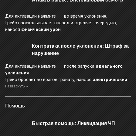
Для активации нажмите
во время уклонения.
Грейс проскальзывает вперёд и стреляет очередью,
нанося
физический урон
.
Контратака после уклонения: Штраф за
нарушение
Для активации нажмите
после запуска
идеального
уклонения
.
Грейс бросает во врагов гранату, нанося
электрический
урон
, затем сразу запускает 4-й этап
базовой атаки
.
Развернуть
Во время применения этого навыка персонаж неуязвим.
Помощь
Быстрая помощь: Ликвидация ЧП