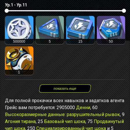
Ур.1 - Ур.11
500000
5
15
50
1
показать еще
Для полной прокачки всех навыков и задатков агента
Грейс вам потребуется: 2905000
Денни
, 60
Высокоразмерные данные: разрушительный рывок
, 9
Агония тирана
, 25
Базовый чип шока
, 75
Продвинутый
чип шока
, 250
Специализированный чип шока
и 5