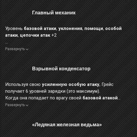
электрического атрибута
снижается на 8,5%. Действует
на протяжении 8 сек.
Главный механик
Любимое хобби Грейс — «анатомировать» сложные механические
Уровень
базовой атаки
,
уклонения
,
помощи
,
особой
системы... даже посреди боя.
атаки
,
цепочки атак
+2
Интересно, каково быть разобранным на части, со всеми слабыми
местами выставленными напоказ?
Грейс лично участвовала в подготовке руководства по технике
Развернуть
безопасности комбината «Белобог».
Она же является самым злостным нарушителем правила
Взрывной конденсатор
«никакой взрывчатки на стройплощадке».
Используя свою
усиленную особую атаку
, Грейс
получает 6 уровней зарядки (это максимум).
Когда она попадает по врагу своей
базовой атакой
«Гвоздемёт»
или
атакой в рывке «Внеплановый
Развернуть
осмотр»
, то тратит 1 уровень зарядки, повышая
генерацию энергии от текущего навыка на 20%.
«Ледяная железная ведьма»
Антон подозревал, что внутри компонента, который Грейс