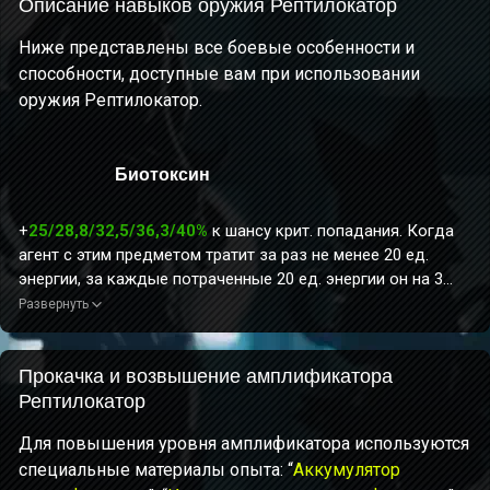
Описание навыков оружия Рептилокатор
Ниже представлены все боевые особенности и
способности, доступные вам при использовании
оружия Рептилокатор.
Биотоксин
+
25/28,8/32,5/36,3/40%
к шансу крит. попадания. Когда
агент с этим предметом тратит за раз не менее 20 ед.
энергии, за каждые потраченные 20 ед. энергии он на 3
сек. получает усиление: наносимый
электрический урон
Развернуть
игнорирует
28/31,5/35/38,5/42%
защиты цели. При
повторном получении эффекта его длительность
продлевается (максимум до 30 сек.). При переходе в
Прокачка и возвышение амплификатора
боевую готовность агент получает это усиление на 10 сек.
Рептилокатор
Если агент с этим предметом в данный момент не
Для повышения уровня амплификатора используются
активный персонаж, длительность эффекта не
специальные материалы опыта: “
Аккумулятор
уменьшается.