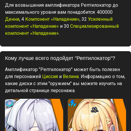
Для возвышения амплификатора Рептилокатор до
максимального уровня вам понадобится: 400000
Денни
, 4
Компонент «Нападение»
, 32
Усиленный
компонент «Нападение»
и 30
Специализированный
компонент «Нападение»
.
Кому лучше всего подойдет "Рептилокатор"?
Амплификатор "Рептилокатор" может быть полезен
для персонажей
Циссия
и
Велина
. Информацию о том,
какие диски с этим "оружием" вы можете изучить на
детальной странице персонажа.