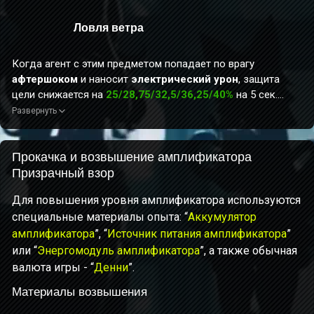
Ловля ветра
Когда агент с этим предметом попадает по врагу
афтершоком
и наносит
электрический урон
, защита
цели снижается на
25/28,75/32,5/36,25/40%
на 5 сек.
Одноимённые пассивные эффекты не складываются. Если
Развернуть
при срабатывании этого эффекта агент с этим предметом
не является активным персонажем, он получает 1 ур.
эффекта
Прокачка и возвышение амплификатора
«Оковы духа»
(макс. 3 ур.). Использование
одного навыка может дать эффект только один раз.
Призрачный взор
Каждый уровень
Оков духа
повышает импульс агента с
Для повышения уровня амплификатора используются
этим предметом на
4/4,6/5,2/5,8/6,4%
на 12 сек.
специальные материалы опыта: “
Аккумулятор
Длительность каждого уровня эффекта рассчитывается
отдельно. При максимальном уровне
амплификатора
”, “
Источник питания амплификатора
Оков духа
импульс
”
агента с этим предметом дополнительно повышается на
или “
Энергомодуль амплификатора
”, а также обычная
8/9,2/10,4/11,6/12,8%
.
валюта игры - “
Денни
”.
Материалы возвышения