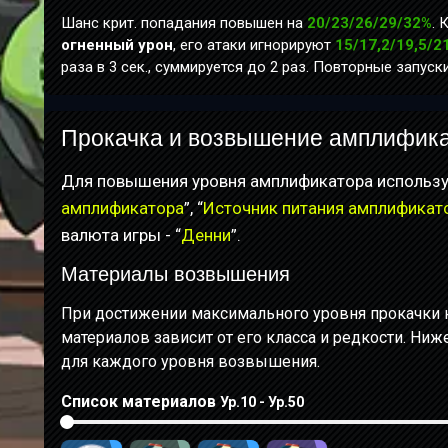
Шанс крит. попадания повышен на
20/23/26/29/32%
. 
огненный урон
, его атаки игнорируют
15/17,2/19,5/2
раза в 3 сек., суммируется до 2 раз. Повторные запус
Прокачка и возвышение амплифик
Для повышения уровня амплификатора использу
амплификатора
”, “
Источник питания амплификат
валюта игры - “
Денни
”.
Материалы возвышения
При достижении максимального уровня прокачки 
материалов зависит от его класса и редкости. Ни
для каждого уровня возвышения.
Список материалов
Ур.10 - Ур.50