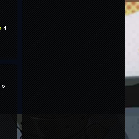
и
, 4
 о