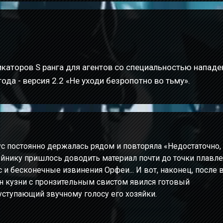
каторов S ранга для агентов со специальностью нападе
ода - версия 2.2 «Не уходи безропотно во тьму».
с постоянно держалась рядом и повторяла «Недостаточно,
нику пришлось доводить материал почти до точки плавле
с и бесконечные извинения Орфеи... И вот, наконец, после 
н кузни с пронзительным свистом явился готовый
уступающий звучному голосу его хозяйки.