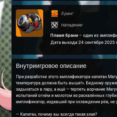
S ранг
Нападение
Пламя брани
– один из амплифи
Дата выхода 24 сентября 2025 г
Внутриигровое описание
При разработке этого амплификатора капитан Магу
температура должна быть выше!». Бедному оружей
задыхаться в пару, а ещё — терпеть ворчание Магу
испытаний огнём и молотом из раскалённых глуби
амплификатор, издавший при охлаждении рёв, не 
— Капитан, почему вы всегда такая злая?