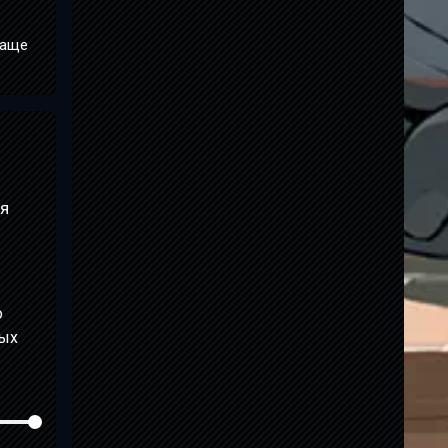
чаще
ая
о
мых