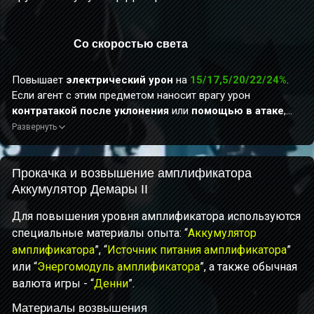
Со скоростью света
Повышает
электрический урон
на
15/17,5/20/22/24%
.
Если агент с этим предметом наносит врагу урон
контратакой после уклонения
или
помощью в атаке
,
его генерация энергии повышается на
Развернуть
18/20,5/23/25/27,5%
в течение 8 сек.
Прокачка и возвышение амплификатора
Аккумулятор Демары II
Для повышения уровня амплификатора используются
специальные материалы опыта: “
Аккумулятор
амплификатора
”, “
Источник питания амплификатора
”
или “
Энергомодуль амплификатора
”, а также обычная
валюта игры - “
Денни
”.
Материалы возвышения