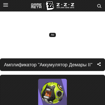
Амплификатор "Аккумулятор Демары II"