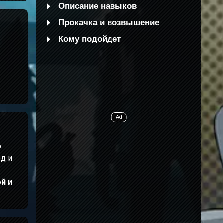
Описание навыков
Прокачка и возвышение
Кому подойдет
о
д и
ой и