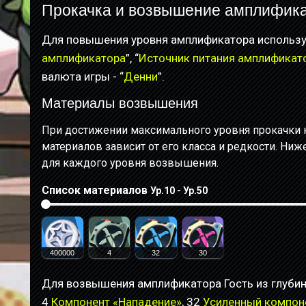
Прокачка и возвышение амплификат
Для повышения уровня амплификатора использу
амплификатора
”, “
Источник питания амплификат
валюта игры - “
Денни
”.
Материалы возвышения
При достижении максимального уровня прокачки 
материалов зависит от его класса и редкости. Ни
для каждого уровня возвышения.
Список материалов
Ур.10 - Ур.50
400000
4
32
30
Для возвышения амплификатора Гость из глуби
4
Компонент «Нападение»
, 32
Усиленный компон