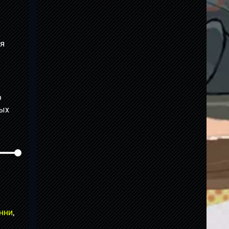
ая
о
мых
нни
,