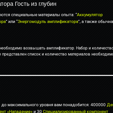
ора Гость из глубин
ются специальные материалы опыта: “
Аккумулятор
ора
” или “
Энергомодуль амплификатора
”, а также обычн
необходимо возвышать амплификатор. Набор и количеств
же представлен список и количество материалов необходи
н до максимального уровня вам понадобится: 400000
Де
ент «Нападение»
и 30
Специализированный компонент