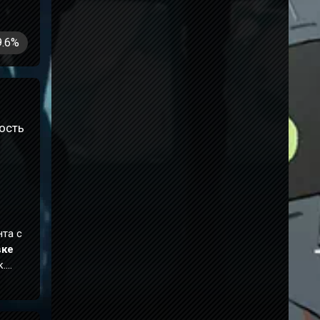
9.6%
ость
нта с
вке
к.