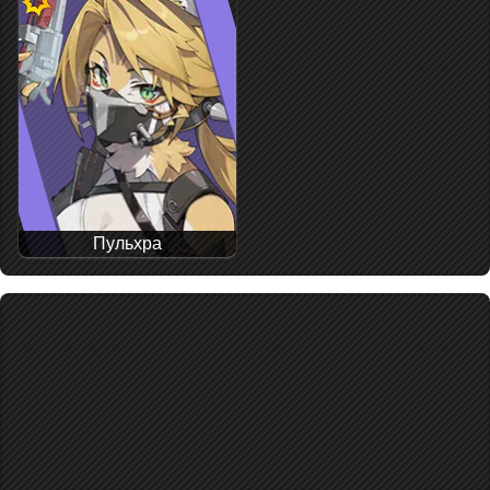
Пульхра