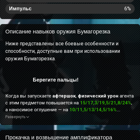
6%
Импульс
Описание навыков оружия Бумагорезка
Ниже представлены все боевые особенности и
способности, доступные вам при использовании
оружия Бумагорезка.
Берегите пальцы!
Когда вы запускаете
афтершок
,
физический урон
агента
с этим предметом повышается на
15/17,3/19,5/21,8/24%
,
а наносимое оглушение — на
10/11,5/13/14,5/16%
.
Эффект длится 10 сек.
Развернуть
Прокачка и возвышение амплификатора