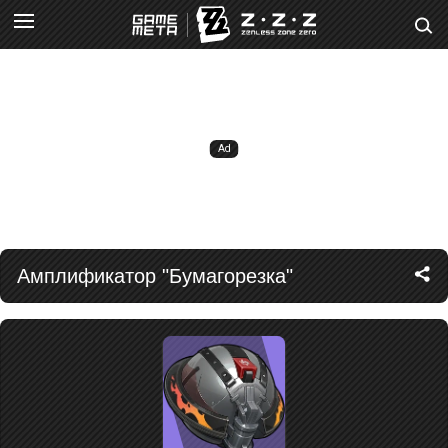
Амплификатор "Бумагорезка"