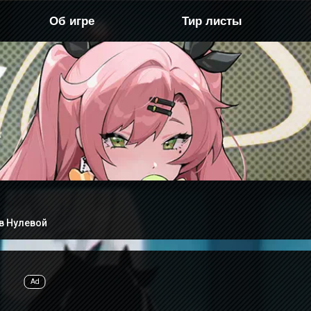
Об игре
Тир листы
 в Нулевой