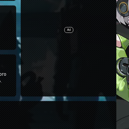
ого
.