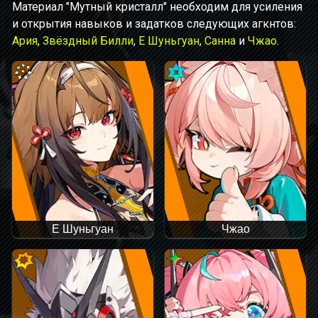
Материал "Мутный кристалл" необходим для усиления
и открытия навыков и задатков следующих агкнтов:
Ария
,
Звёздный Билли
,
Е Шуньгуан
,
Санна
и
Чжао
.
Е Шуньгуан
Чжао