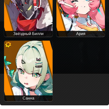
Звёздный Билли
Ария
Санна