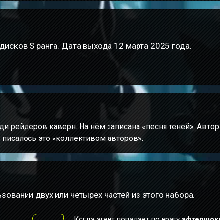
дисков S ранга. Дата выхода 12 марта 2025 года.
и рейдеров каверн. На нём записана «песня теней». Автор
о писалось это «коллективом авторов».
зовании двух или четырех частей из этого набора.
Когда агент попадает по врагу
афтершок