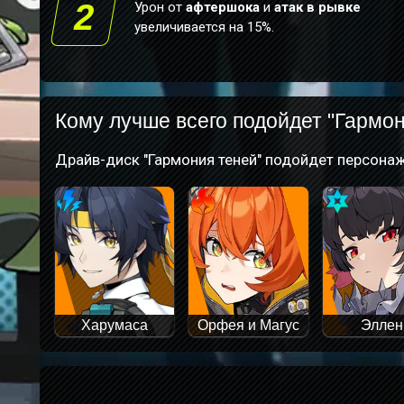
2
Урон от
афтершока
и
атак в рывке
увеличивается на 15%.
Кому лучше всего подойдет "Гармон
Драйв-диск "Гармония теней" подойдет персон
Харумаса
Орфея и Магус
Эллен