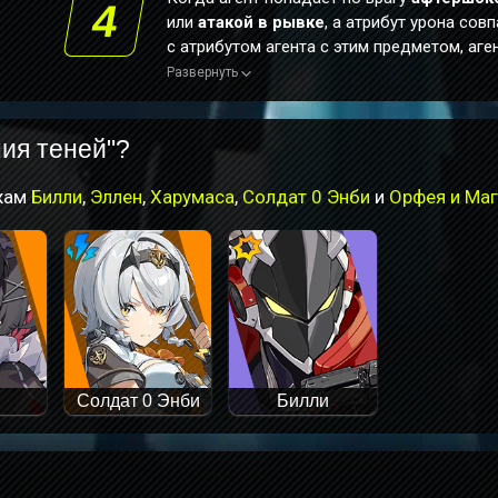
4
или
атакой в рывке
, а атрибут урона сов
с атрибутом агента с этим предметом, аге
этим предметом получает 1 ур. эффекта.
Развернуть
Использование одного навыка может дат
эффект только один раз. Каждый уровень
ия теней"?
усиления повышает силу атаки агента с эт
предметом на 4%, а шанс крит. попадания
4%. Эффект суммируется до 3 ур. и длится
ажам
Билли
,
Эллен
,
Харумаса
,
Солдат 0 Энби
и
Орфея и Маг
сек. Повторные запуски обновляют время
действия.
Солдат 0 Энби
Билли