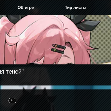
Об игре
Тир листы
я теней"