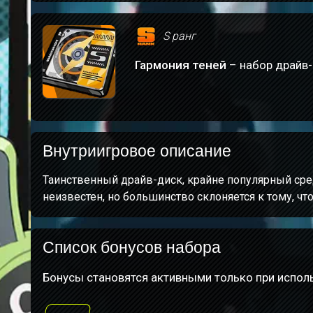
S ранг
Гармония теней
– набор драйв-
Внутриигровое описание
Таинственный драйв-диск, крайне популярный сред
неизвестен, но большинство склоняется к тому, чт
Список бонусов набора
Бонусы становятся активными только при исполь