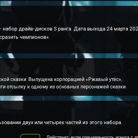
 набор драйв-дисков S ранга. Дата выхода 24 марта 20
 сразить чемпионов».
ской сказки. Выпущена корпорацией «Ржавый утёс».
ти отсылку к одному из основных персонажей сказки.
зовании двух или четырех частей из этого набора.
Действует, если специальность агента с э