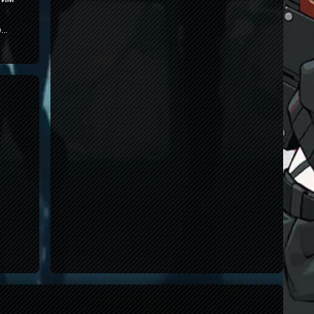
ю
 в
сят на
о 3
сть
екта.