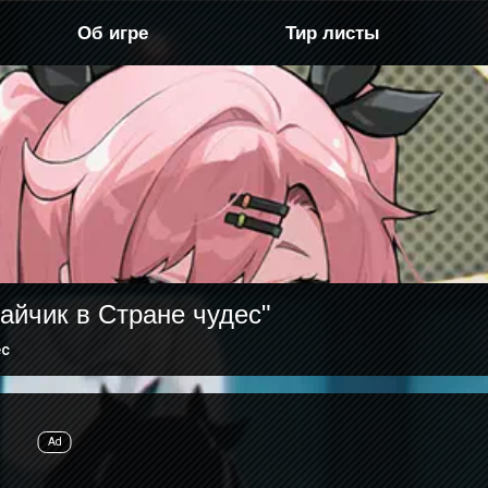
Об игре
Тир листы
айчик в Стране чудес"
ес